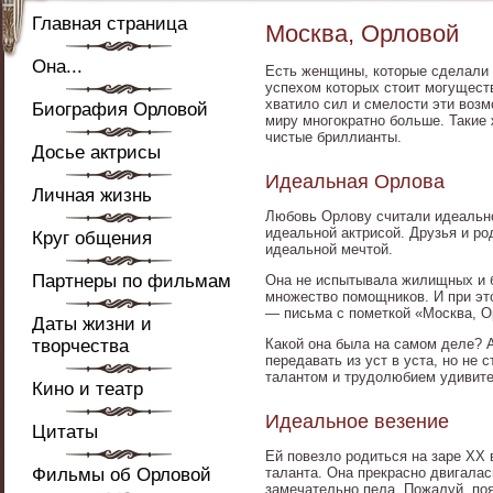
Главная страница
Москва, Орловой
Она...
Есть женщины, которые сделали 
успехом которых стоит могущест
хватило сил и смелости эти возм
Биография Орловой
миру многократно больше. Такие
чистые бриллианты.
Досье актрисы
Идеальная Орлова
Личная жизнь
Любовь Орлову считали идеально
идеальной актрисой. Друзья и р
Круг общения
идеальной мечтой.
Партнеры по фильмам
Она не испытывала жилищных и б
множество помощников. И при это
— письма с пометкой «Москва, О
Даты жизни и
творчества
Какой она была на самом деле? А
передавать из уст в уста, но не
талантом и трудолюбием удивит
Кино и театр
Идеальное везение
Цитаты
Ей повезло родиться на заре XX в
Фильмы об Орловой
таланта. Она прекрасно двигала
замечательно пела. Пожалуй, по