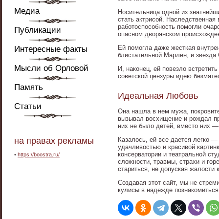
Медиа
Носительница одной из знатнейш
стать актрисой. Наследственная
работоспособность помогли очар
Публикации
опасном дворянском происхожде
Ей помогла даже жесткая внутре
Интересные факты
блистательной Марлен, и звезда 
Мысли об Орловой
И, наконец, ей повезло встретит
советской цензуры идею безмяте
Память
Идеальная Любовь
Статьи
Она нашла в нем мужа, покровит
вызывал восхищение и рождал пр
них не было детей, вместо них 
на правах рекламы
Казалось, ей все дается легко —
удачливостью и красивой картинк
консерватории и театральной сту
•
https://boostra.ru/
сложности, травмы, страхи и гор
стариться, не допуская жалости к
Создавая этот сайт, мы не стре
кулисы в надежде познакомиться 