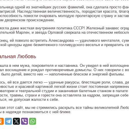
ельница одной из знатнейших русских фамилий, она сделала просто фа
 актрисой. Наследственная величественность, породистая красота, бла
оспособность помогли очаровать молодую пролетарскую страну и застав
ом дворянском происхождении.
могла даже жесткая внутренняя политика СССР! Железный занавес оград
ательной Марлен, и звезда Орловой сверкала на отечественном небоскло
конец, ей повезло встретить Александрова — удачливого мечтателя, сум
ской цензуры идею безмятежного голливудского веселья и превратить с
альная Любовь
ашла в нем мужа, покровителя и наставника. Он увидел в ней воплощен
ал восхищение и рождал противоречивые домыслы. О них говорили с вос
е было детей, вместо них — наполненные блеском и энергией фильмы.
ось, ей все дается легко — удачные ракурсы, блестящие роли, слава, д
ивостью и красивой картинкой легкой жизни стоит постоянная напряженн
рватории и театральной студии и заканчивая балетным станком в палате
ости, травмы, страхи и горести она оставляла за кадром, запрещая себе
ься, не допуская жалости к себе.
вая этот сайт, мы не стремились раскрыть все тайны великолепной Люб
ы в надежде познакомиться с ней ближе.