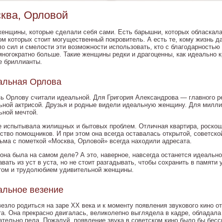
ква, Орловой
женщины, которые сделали себя сами. Есть барышни, которых обласкал
ом которых стоит могущественный покровитель. А есть те, кому жизнь 
ло сил и смелости эти возможности использовать, кто с благодарностью
многократно больше. Такие женщины редки и драгоценны, как идеально 
е бриллианты.
альная Орлова
ь Орлову считали идеальной. Для Григория Александрова — главного р
ьной актрисой. Друзья и родные видели идеальную женщину. Для милли
ьной мечтой.
е испытывала жилищных и бытовых проблем. Отличная квартира, роскошн
ство помощников. И при этом она всегда оставалась открытой, советско
ьма с пометкой «Москва, Орловой» всегда находили адресата.
 она была на самом деле? А это, наверное, навсегда останется идеально
вать из уст в уста, но не стоит разгадывать, чтобы сохранить в памяти
том и трудолюбием удивительной женщины.
альное везение
езло родиться на заре XX века и к моменту появления звукового кино от
та. Она прекрасно двигалась, великолепно выглядела в кадре, обладал
ательно пела. Пожалуй, появление звука в советском кино было бы бес