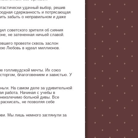
нтастически удачный выбор, решив
городная сдержанность и потрясающая
ить забыть о неправильном и даже
ил советского зрителя об сияния
не, не затененная ничьей славой.
евшего провезти сквозь заслон
вою Любовь в идеал миллионов.
ие голливудской мечты. Их союз
торгом, благоговением и завистью. У
еньги. На самом деле за удивительной
ая работа. Начиная с учебы в
 неизлечимо больной дивы. Все
 раскисать, не позволяя себе
ови. Мы лишь немного заглянули за