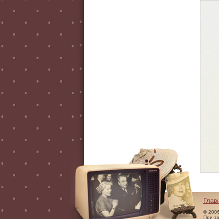
Глав
© 200
При з