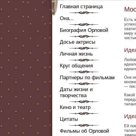
Главная страница
Мос
Она...
Есть 
успех
хвати
Биография Орловой
миру 
чисты
Досье актрисы
Иде
Личная жизнь
Любов
идеал
Круг общения
идеал
Партнеры по фильмам
Она н
множе
— пис
Даты жизни и
творчества
Какой
переда
талан
Кино и театр
Иде
Цитаты
Ей пов
Фильмы об Орловой
талан
замеч