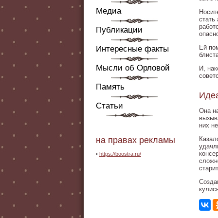
Медиа
Носит
стать
работ
Публикации
опасн
Ей по
Интересные факты
блист
Мысли об Орловой
И, на
совет
Память
Иде
Статьи
Она н
вызыв
них н
на правах рекламы
Казал
удачл
консе
•
https://boostra.ru/
сложн
старит
Созда
кулис