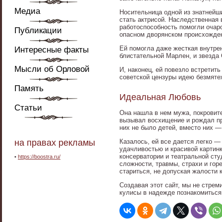
Медиа
Носительница одной из знатнейш
стать актрисой. Наследственная
работоспособность помогли очар
Публикации
опасном дворянском происхожде
Ей помогла даже жесткая внутре
Интересные факты
блистательной Марлен, и звезда 
Мысли об Орловой
И, наконец, ей повезло встретит
советской цензуры идею безмяте
Память
Идеальная Любовь
Статьи
Она нашла в нем мужа, покровит
вызывал восхищение и рождал пр
них не было детей, вместо них 
на правах рекламы
Казалось, ей все дается легко —
удачливостью и красивой картинк
консерватории и театральной сту
•
https://boostra.ru/
сложности, травмы, страхи и гор
стариться, не допуская жалости к
Создавая этот сайт, мы не стре
кулисы в надежде познакомиться 