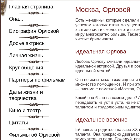
Главная страница
Москва, Орловой
Она...
Есть женщины, которые сделали 
успехом которых стоит могущест
хватило сил и смелости эти возм
Биография Орловой
миру многократно больше. Такие
чистые бриллианты.
Досье актрисы
Идеальная Орлова
Личная жизнь
Любовь Орлову считали идеально
идеальной актрисой. Друзья и р
Круг общения
идеальной мечтой.
Партнеры по фильмам
Она не испытывала жилищных и б
множество помощников. И при это
— письма с пометкой «Москва, О
Даты жизни и
творчества
Какой она была на самом деле? А
передавать из уст в уста, но не
талантом и трудолюбием удивит
Кино и театр
Идеальное везение
Цитаты
Ей повезло родиться на заре XX в
Фильмы об Орловой
таланта. Она прекрасно двигала
замечательно пела. Пожалуй, по