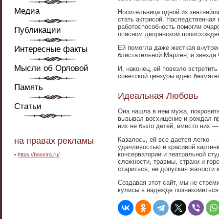
Медиа
Носительница одной из знатнейш
стать актрисой. Наследственная
работоспособность помогли очар
Публикации
опасном дворянском происхожде
Ей помогла даже жесткая внутре
Интересные факты
блистательной Марлен, и звезда 
Мысли об Орловой
И, наконец, ей повезло встретит
советской цензуры идею безмяте
Память
Идеальная Любовь
Статьи
Она нашла в нем мужа, покровит
вызывал восхищение и рождал пр
них не было детей, вместо них 
на правах рекламы
Казалось, ей все дается легко —
удачливостью и красивой картинк
консерватории и театральной сту
•
https://boostra.ru/
сложности, травмы, страхи и гор
стариться, не допуская жалости к
Создавая этот сайт, мы не стре
кулисы в надежде познакомиться 